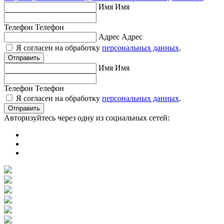
И
м
я
И
м
я
Т
е
л
е
ф
о
н
Т
е
л
е
ф
о
н
А
д
р
е
с
А
д
р
е
с
Я согласен на обработку
персональных данных
.
Отправить
И
м
я
И
м
я
Т
е
л
е
ф
о
н
Т
е
л
е
ф
о
н
Я согласен на обработку
персональных данных
.
Отправить
Авторизуйтесь через одну из социальных сетей: