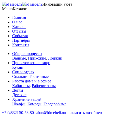
Инновации уюта
Меню
Каталог
Главная
О нас
Каталог
Отзывы
События
Партнёры
Контакты
Общие процессы
Ванные
,
Прихожие
,
Лоджии
Приготовление пищи
Кухни
Сон и отдых
Спальни
,
Гостинные
Работа дома и в офисе
Кабинеты
,
Рабочие зоны
Детям
Детские
Хранение вещей
Шкафы
,
Комоды
,
Гардеробные
+7 (4832) 50-58-80
salon@idmebeli.ru
пригласить дизайнера