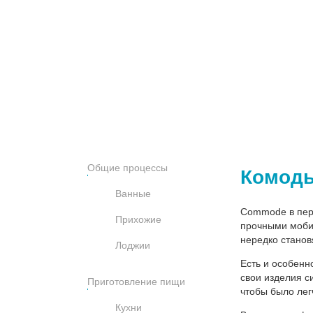
Общие процессы
Комоды
Ванные
Commode в пере
Прихожие
прочными моби
нередко станов
Лоджии
Есть и особенн
свои изделия с
Приготовление пищи
чтобы было лег
Кухни