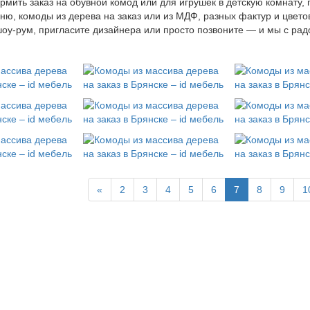
мить заказ на обувной комод или для игрушек в детскую комнату,
ню, комоды из дерева на заказ или из МДФ, разных фактур и цвет
оу-рум, пригласите дизайнера или просто позвоните — и мы с р
«
2
3
4
5
6
7
8
9
1