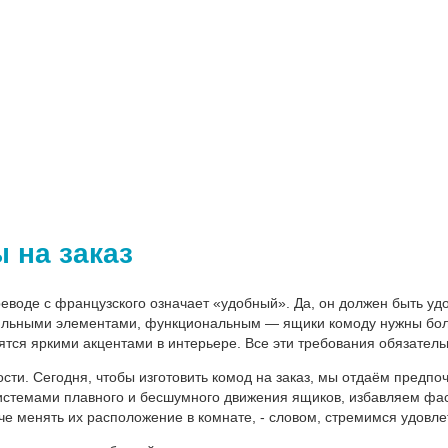
 на заказ
воде с французского означает «удобный». Да, он должен быть удо
льными элементами, функциональным — ящики комоду нужны бол
ятся яркими акцентами в интерьере. Все эти требования обязатель
ости. Сегодня, чтобы изготовить комод на заказ, мы отдаём пред
истемами плавного и бесшумного движения ящиков, избавляем фа
че менять их расположение в комнате, - словом, стремимся удовле