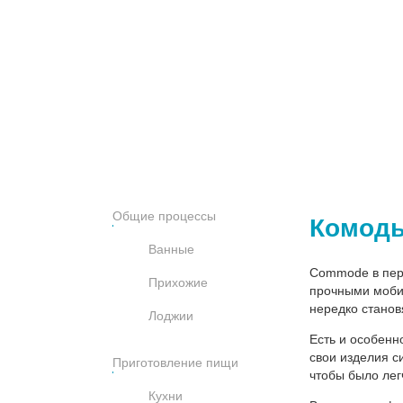
Общие процессы
Комоды
Ванные
Commode в пере
Прихожие
прочными моби
нередко станов
Лоджии
Есть и особенн
свои изделия с
Приготовление пищи
чтобы было лег
Кухни