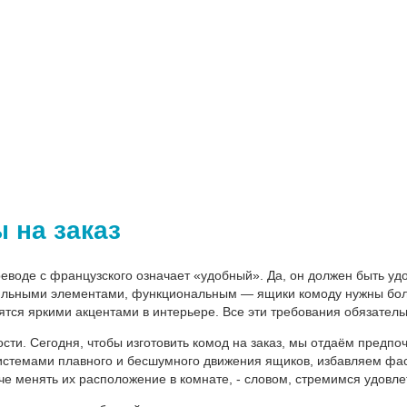
 на заказ
воде с французского означает «удобный». Да, он должен быть удо
льными элементами, функциональным — ящики комоду нужны бол
ятся яркими акцентами в интерьере. Все эти требования обязатель
ости. Сегодня, чтобы изготовить комод на заказ, мы отдаём пред
истемами плавного и бесшумного движения ящиков, избавляем фа
че менять их расположение в комнате, - словом, стремимся удовле