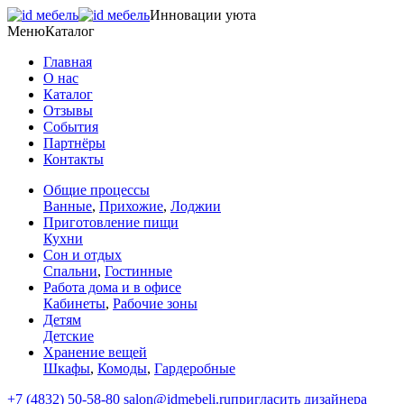
Инновации уюта
Меню
Каталог
Главная
О нас
Каталог
Отзывы
События
Партнёры
Контакты
Общие процессы
Ванные
,
Прихожие
,
Лоджии
Приготовление пищи
Кухни
Сон и отдых
Спальни
,
Гостинные
Работа дома и в офисе
Кабинеты
,
Рабочие зоны
Детям
Детские
Хранение вещей
Шкафы
,
Комоды
,
Гардеробные
+7 (4832) 50-58-80
salon@idmebeli.ru
пригласить дизайнера